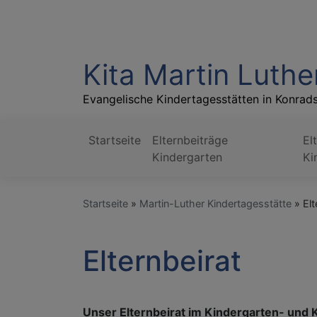
Direkt
zum
Inhalt
Kita Martin Luthe
Evangelische Kindertagesstätten in Konrad
Startseite
Elternbeiträge
El
Hauptnavigation
Kindergarten
Ki
Startseite
Martin-Luther Kindertagesstätte
Elt
Elternbeirat
Unser Elternbeirat im Kindergarten- und 