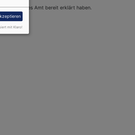
tern für dieses Amt bereit erklärt haben.
akzeptieren
siert mit Klaro!