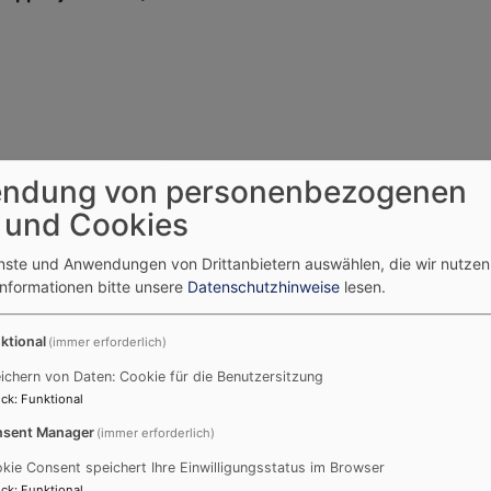
ndung von personenbezogenen
 und Cookies
enste und Anwendungen von Drittanbietern auswählen, die wir nutze
Informationen bitte unsere
Datenschutzhinweise
lesen.
ktional
(immer erforderlich)
ichern von Daten: Cookie für die Benutzersitzung
e), Hofmann Josefine, Reimann Marina, Müller Christoph,
ck
:
Funktional
Sarah, Arndt Constancia, Konhäuser Sven
sent Manager
(immer erforderlich)
kie Consent speichert Ihre Einwilligungsstatus im Browser
ck
:
Funktional