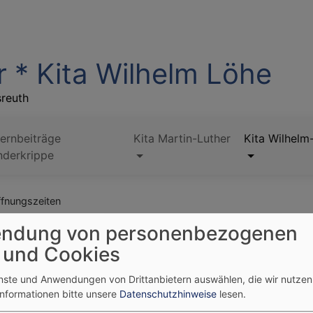
r * Kita Wilhelm Löhe
sreuth
ternbeiträge
Kita Martin-Luther
Kita Wilhelm
nderkrippe
fnungszeiten
ndung von personenbezogenen
 und Cookies
enste und Anwendungen von Drittanbietern auswählen, die wir nutze
Informationen bitte unsere
Datenschutzhinweise
lesen.