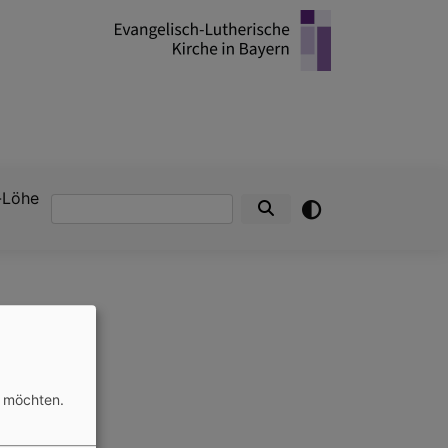
-Löhe
Suche
n möchten.