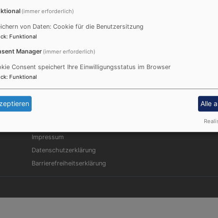
ktional
(immer erforderlich)
ichern von Daten: Cookie für die Benutzersitzung
ck
:
Funktional
sent Manager
(immer erforderlich)
kie Consent speichert Ihre Einwilligungsstatus im Browser
ck
:
Funktional
zeptieren
Alle 
Fußbereichsmenü
Be
Kontakt
Reali
Cookie-Einstellungen
Impressum
Datenschutzerklärung
Barrierefreiheitserklärung